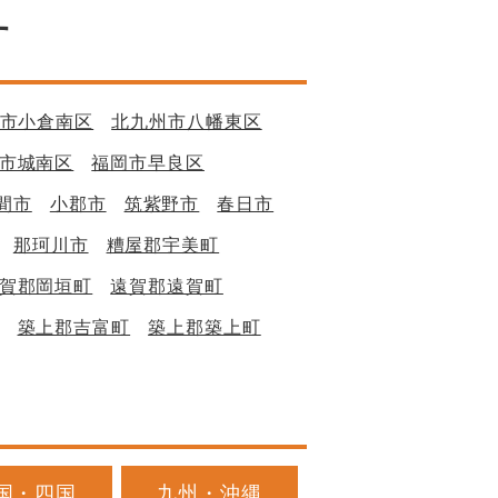
す
市小倉南区
北九州市八幡東区
市城南区
福岡市早良区
間市
小郡市
筑紫野市
春日市
那珂川市
糟屋郡宇美町
賀郡岡垣町
遠賀郡遠賀町
築上郡吉富町
築上郡築上町
国・四国
九州・沖縄