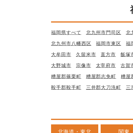
福岡県すべて
北九州市門司区
北
北九州市八幡西区
福岡市東区
福
大牟田市
久留米市
直方市
飯塚
大野城市
宗像市
太宰府市
古賀
糟屋郡篠栗町
糟屋郡志免町
糟屋
鞍手郡鞍手町
三井郡大刀洗町
三
北海道・東北
関東