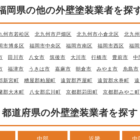
福岡県の他の外壁塗装業者を探
九州市若松区
北九州市戸畑区
北九州市小倉北区
北九州
岡市博多区
福岡市中央区
福岡市南区
福岡市西区
福岡
市
田川市
八女市
筑後市
大川市
行橋市
豊前市
中
市
福津市
うきは市
嘉麻市
朝倉市
みやま市
糸島市
郡新宮町
糟屋郡粕屋町
遠賀郡芦屋町
遠賀郡水巻町
遠
潴郡大木町
八女郡広川町
京都郡苅田町
京都郡みやこ町
都道府県の外壁塗装業者を探す
中部
近畿
中