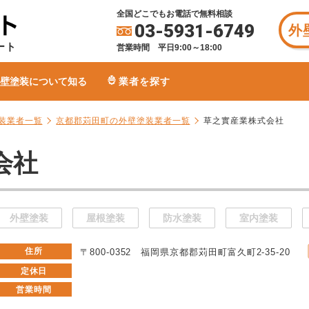
全国どこでもお電話で無料相談
03-5931-6749
外
ート
営業時間 平日9:00～18:00
壁塗装について知る
業者を探す
装業者一覧
京都郡苅田町の外壁塗装業者一覧
草之實産業株式会社
会社
外壁塗装
屋根塗装
防水塗装
室内塗装
住所
〒800-0352 福岡県京都郡苅田町富久町2-35-20
定休日
営業時間