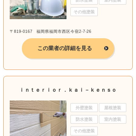
防水塗装
室内塗装
その他塗装
〒819-0167 福岡県福岡市西区今宿2-7-26
この業者の詳細を見る
ｉｎｔｅｒｉｏｒ．ｋａｉ－ｋｅｎｓｏ
外壁塗装
屋根塗装
防水塗装
室内塗装
その他塗装