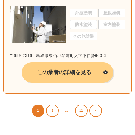
外壁塗装
屋根塗装
防水塗装
室内塗装
その他塗装
〒689-2316 鳥取県東伯郡琴浦町大字下伊勢600-3
この業者の詳細を見る
1
2
…
11
>