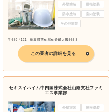
外壁塗装
屋根塗装
防水塗装
室内塗装
その他塗装
〒689-4121 鳥取県西伯郡伯耆町大殿565-3
この業者の詳細を見る
セキスイハイム中四国株式会社山陰支社ファミ
エス事業部
外壁塗装
屋根塗装