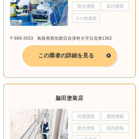
防水塗装
室内塗装
その他塗装
〒689-3553 鳥取県西伯郡日吉津村大字日吉津1362
この業者の詳細を見る
脇田塗装店
外壁塗装
屋根塗装
防水塗装
室内塗装