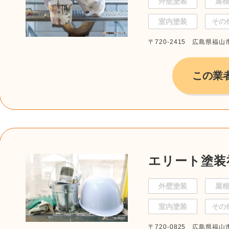
外壁塗装
屋
室内塗装
その
〒720-2415 広島県福山
この業
エリート塗装
外壁塗装
屋
室内塗装
その
〒720-0825 広島県福山