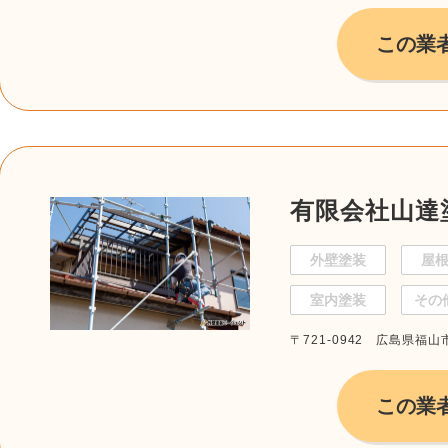
この業
有限会社山達
外壁塗装
屋
室内塗装
その
〒721-0942 広島県福山
この業