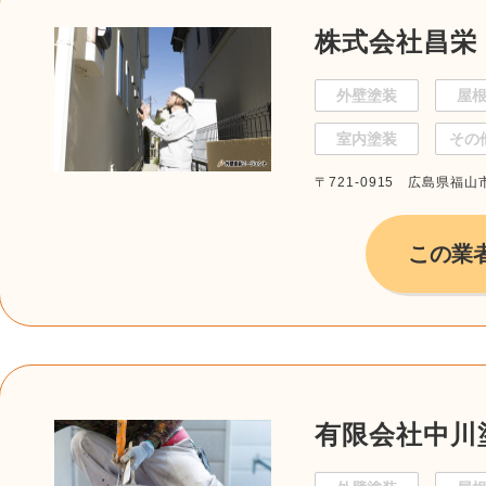
株式会社昌栄
外壁塗装
屋
室内塗装
その
〒721-0915 広島県福山市
この業
有限会社中川