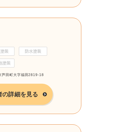
根塗装
防水塗装
他塗装
市芦田町大字福田2819-18
者の詳細を見る