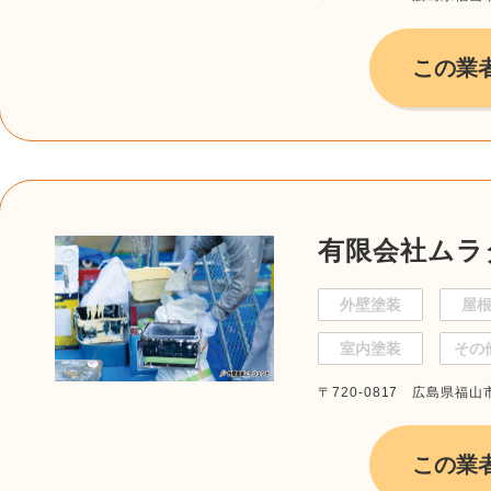
この業
有限会社ムラ
外壁塗装
屋
室内塗装
その
〒720-0817 広島県福山
この業