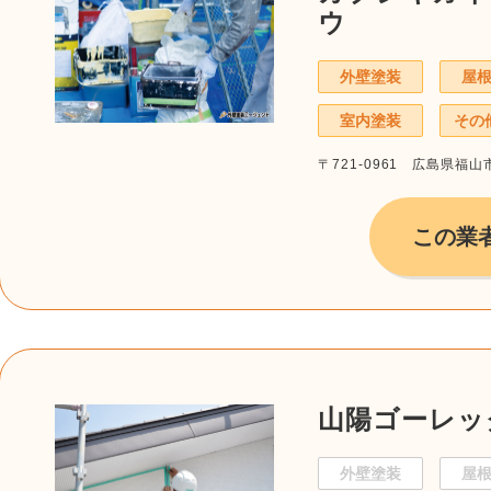
ウ
外壁塗装
屋
室内塗装
その
〒721-0961 広島県福山市
この業
山陽ゴーレッ
外壁塗装
屋