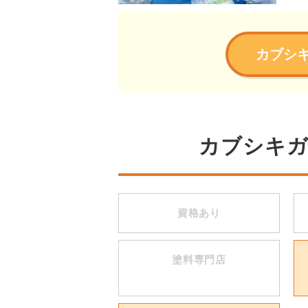
カブシ
カブシキ
資格あり
塗料専門店