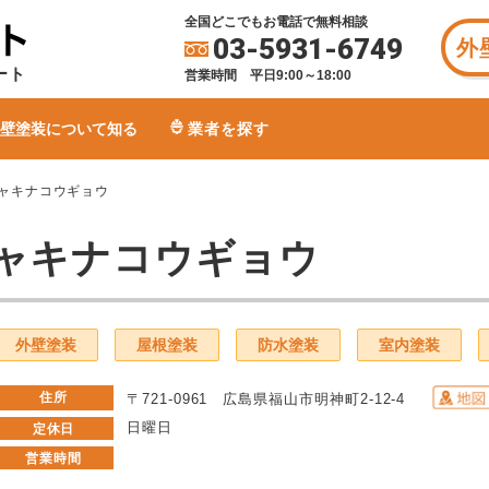
全国どこでもお電話で無料相談
03-5931-6749
外
ート
営業時間 平日9:00～18:00
壁塗装について知る
業者を探す
ャキナコウギョウ
ャキナコウギョウ
外壁塗装
屋根塗装
防水塗装
室内塗装
住所
〒721-0961 広島県福山市明神町2-12-4
日曜日
定休日
営業時間