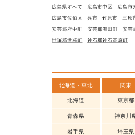
広島県すべて
広島市中区
広島市
広島市佐伯区
呉市
竹原市
三原
安芸郡府中町
安芸郡海田町
安芸
世羅郡世羅町
神石郡神石高原町
北海道・東北
関東
北海道
東京都
青森県
神奈川
岩手県
埼玉県