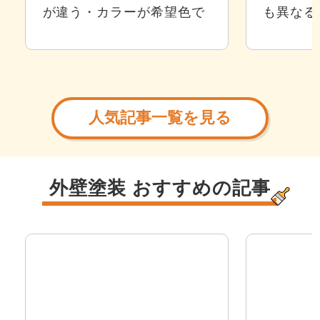
が違う・カラーが希望色で
も異なる
はなかったとというもので
際にどの
す。 そこでおすすめなの
するのか
が、外壁塗装のカラーシミ
イントに
ュレーションです。 無料で
く長持ち
利用できるものがほとんど
思う方が
人気記事一覧を見る
で...
が、...
外壁塗装 おすすめの記事