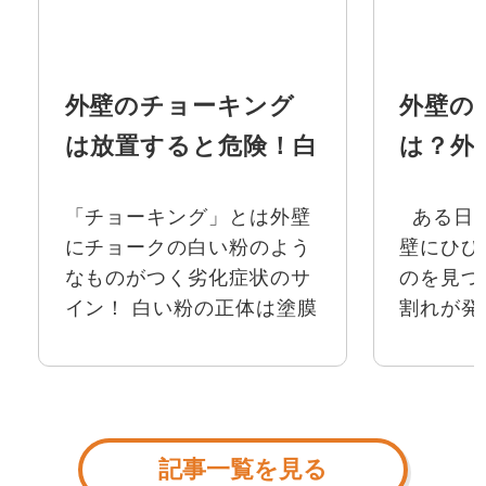
外壁のチョーキング
外壁の
は放置すると危険！白
は？外
い粉がつく原因や補修
補修や
「チョーキング」とは外壁
ある日
方法を解説！
方法
にチョークの白い粉のよう
壁にひび
なものがつく劣化症状のサ
のを見つ
イン！ 白い粉の正体は塗膜
割れが発
の一部が劣化したもので、
てどう対
この現象が発生すると塗膜
がわから
に寿命がきたことを示して
まう方が
います。 「チョーキング現
しょうか
象が起きているので今す
は、ひび割
記事一覧を見る