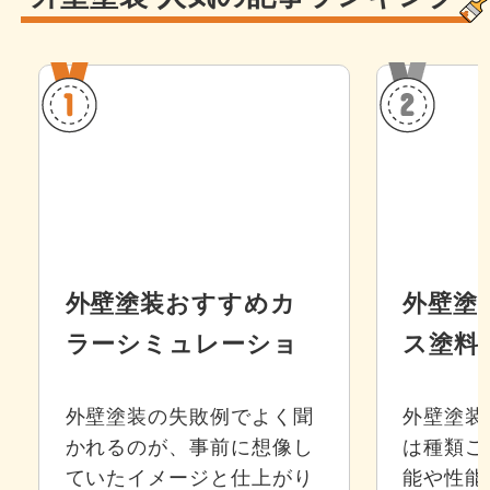
外壁塗装おすすめカ
外壁塗
ラーシミュレーショ
ス塗料
ン9選
ムワン
外壁塗装の失敗例でよく聞
外壁塗装
徴、費
かれるのが、事前に想像し
は種類ご
ていたイメージと仕上がり
能や性能