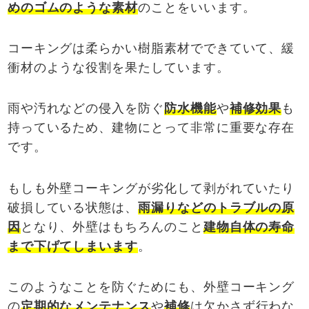
めのゴムのような素材
のことをいいます。
コーキングは柔らかい樹脂素材でできていて、緩
衝材のような役割を果たしています。
雨や汚れなどの侵入を防ぐ
防水機能
や
補修効果
も
持っているため、建物にとって非常に重要な存在
です。
もしも外壁コーキングが劣化して剥がれていたり
破損している状態は、
雨漏りなどのトラブルの原
因
となり、外壁はもちろんのこと
建物自体の寿命
まで下げてしまいます
。
このようなことを防ぐためにも、外壁コーキング
の
定期的なメンテナンス
や
補修
は欠かさず行わな