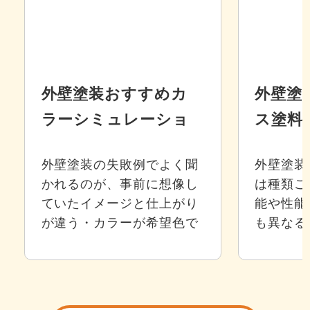
外壁塗装おすすめカ
外壁塗
ラーシミュレーショ
ス塗料
ン9選
ムワン
外壁塗装の失敗例でよく聞
外壁塗装
徴、費
かれるのが、事前に想像し
は種類ご
ていたイメージと仕上がり
能や性能
が違う・カラーが希望色で
も異なる
はなかったとというもので
際にどの
す。 そこでおすすめなの
するのか
が、外壁塗装のカラーシミ
イントに
ュレーションです。 無料で
く長持ち