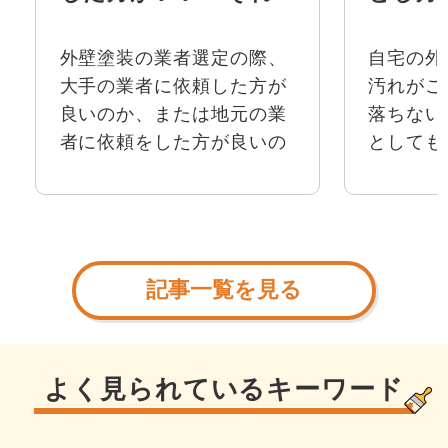
とも地元の業者？
防策も
外壁塗装の業者選定の際、
自宅の外
大手の業者に依頼した方が
汚れがこ
良いのか、または地元の業
落ちない
者に依頼をした方が良いの
としても
か悩まれる方も多いようで
しまう・
す。 外壁塗装工事は頻繁に
は、その
するものではないため、で
はカビか
きる限りご自身の希望に合
ビは塗膜
った業者に依頼をしたいと
そのまま
記事一覧を見る
い...
劣...
よく見られているキーワード