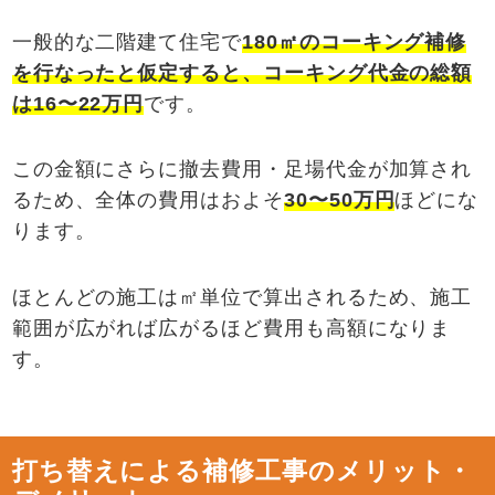
一般的な二階建て住宅で
180
㎡のコーキング補修
を行なったと仮定すると、コーキング代金の総額
は
16
〜
22
万円
です。
この金額にさらに撤去費用・足場代金が加算され
るため、全体の費用はおよそ
30
〜
50
万円
ほどにな
ります。
ほとんどの施工は㎡単位で算出されるため、施工
範囲が広がれば広がるほど費用も高額になりま
す。
打ち替えによる補修工事のメリット・