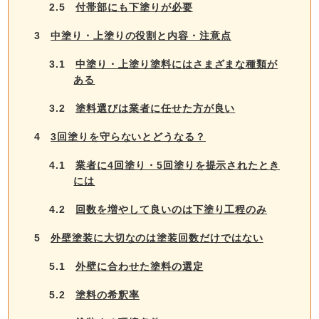
2.5
付帯部にも下塗りが必要
3
中塗り・上塗りの役割と内容・注意点
3.1
中塗り・上塗り塗料にはさまざまな種類が
ある
3.2
塗料選びは業者に任せた方が良い
4
3回塗りを守らないとどうなる？
4.1
業者に4回塗り・5回塗りを提示されたとき
には
4.2
回数を増やして良いのは下塗り工程のみ
5
外壁塗装に大切なのは塗装回数だけではない
5.1
外壁に合わせた塗料の選定
5.2
塗料の希釈率