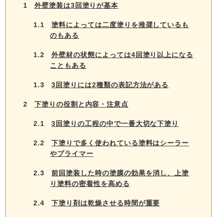
1
外壁塗装は3回塗りが基本
1.1
塗料によっては二度塗りを推奨しているも
のもある
1.2
外壁材の状態によっては4回塗り以上になる
こともある
1.3
3回塗りには2種類の表記方法がある
2
下塗りの役割と内容・注意点
2.1
3回塗りの工程の中で一番大切な下塗り
2.2
下塗りで多く使われている塗料はシーラー
やプライマー
2.3
前回塗装した時の塗膜の効果を消し、上塗
り塗料の密着性を高める
2.4
下塗り剤は乾燥させる時間が重要