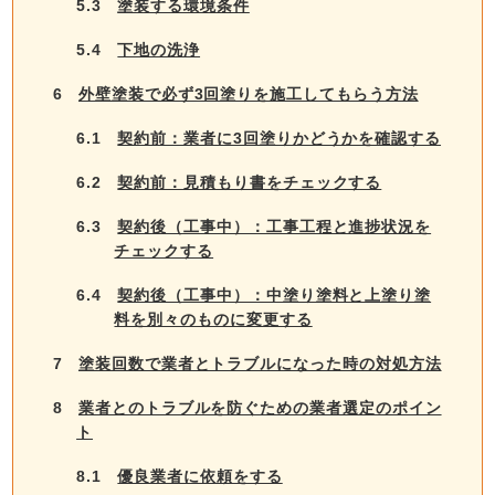
5.3
塗装する環境条件
5.4
下地の洗浄
6
外壁塗装で必ず3回塗りを施工してもらう方法
6.1
契約前：業者に3回塗りかどうかを確認する
6.2
契約前：見積もり書をチェックする
6.3
契約後（工事中）：工事工程と進捗状況を
チェックする
6.4
契約後（工事中）：中塗り塗料と上塗り塗
料を別々のものに変更する
7
塗装回数で業者とトラブルになった時の対処方法
8
業者とのトラブルを防ぐための業者選定のポイン
ト
8.1
優良業者に依頼をする