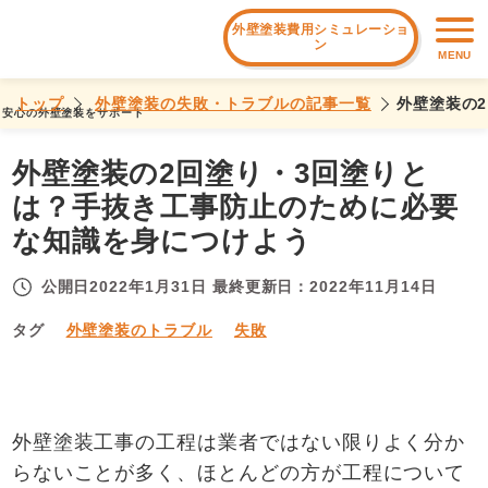
外壁塗装費用シミュレーショ
ン
MENU
トップ
外壁塗装の失敗・トラブルの記事一覧
外壁塗装の
安心の外壁塗装をサポート
外壁塗装の2回塗り・3回塗りと
は？手抜き工事防止のために必要
な知識を身につけよう
公開日
2022年1月31日
最終更新日：
2022年11月14日
タグ
外壁塗装のトラブル
失敗
外壁塗装工事の工程は業者ではない限りよく分か
らないことが多く、ほとんどの方が工程について