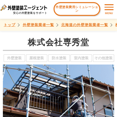
外壁塗装費用シミュレーショ
ン
安心の外壁塗装をサポート
MENU
トップ
外壁塗装業者一覧
北海道の外壁塗装業者一覧
株式会社専秀堂
外壁塗装
屋根塗装
防水塗装
室内塗装
その他塗装