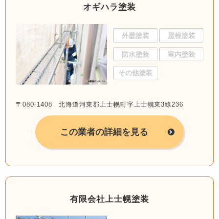
オギハラ塗装
外壁塗装
屋根塗装
防水塗装
室内塗装
その他塗装
〒080-1408 北海道河東郡上士幌町字上士幌東3線236
この業者の詳細を見る
有限会社上士幌塗装