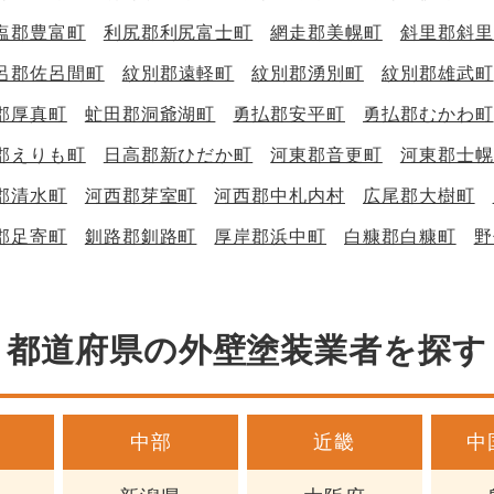
塩郡豊富町
利尻郡利尻富士町
網走郡美幌町
斜里郡斜里
呂郡佐呂間町
紋別郡遠軽町
紋別郡湧別町
紋別郡雄武町
郡厚真町
虻田郡洞爺湖町
勇払郡安平町
勇払郡むかわ町
郡えりも町
日高郡新ひだか町
河東郡音更町
河東郡士幌
郡清水町
河西郡芽室町
河西郡中札内村
広尾郡大樹町
郡足寄町
釧路郡釧路町
厚岸郡浜中町
白糠郡白糠町
野
都道府県の外壁塗装業者を探す
中部
近畿
中