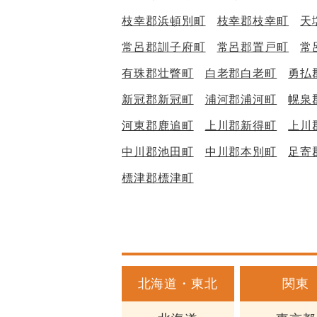
枝幸郡浜頓別町
枝幸郡枝幸町
天
常呂郡訓子府町
常呂郡置戸町
常
有珠郡壮瞥町
白老郡白老町
勇払
新冠郡新冠町
浦河郡浦河町
幌泉
河東郡鹿追町
上川郡新得町
上川
中川郡池田町
中川郡本別町
足寄
標津郡標津町
北海道・東北
関東