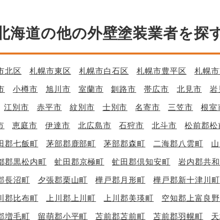
北海道の他の外壁塗装業者を探
市北区
札幌市東区
札幌市白石区
札幌市豊平区
札幌市
市
小樽市
旭川市
室蘭市
釧路市
帯広市
北見市
岩
江別市
赤平市
紋別市
士別市
名寄市
三笠市
根室
市
恵庭市
伊達市
北広島市
石狩市
北斗市
松前郡松
田郡七飯町
茅部郡鹿部町
茅部郡森町
二海郡八雲町
山
都郡黒松内町
虻田郡京極町
虻田郡倶知安町
岩内郡共和
郡長沼町
夕張郡栗山町
樺戸郡月形町
樺戸郡新十津川町
川郡比布町
上川郡上川町
上川郡美瑛町
空知郡上富良野
郡増毛町
留萌郡小平町
苫前郡苫前町
苫前郡羽幌町
天