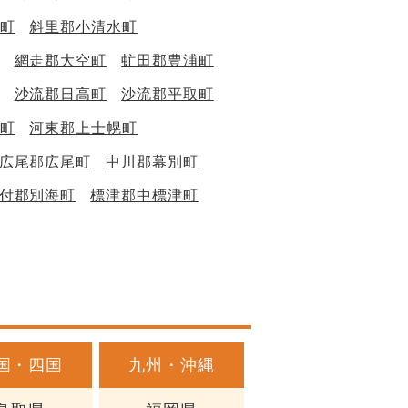
町
斜里郡小清水町
網走郡大空町
虻田郡豊浦町
沙流郡日高町
沙流郡平取町
町
河東郡上士幌町
広尾郡広尾町
中川郡幕別町
付郡別海町
標津郡中標津町
国・四国
九州・沖縄