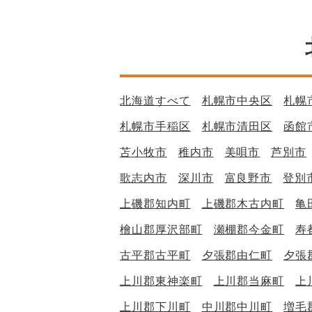
北海道すべて
札幌市中央区
札幌
札幌市手稲区
札幌市清田区
函館
苫小牧市
稚内市
美唄市
芦別市
歌志内市
深川市
富良野市
登別
上磯郡知内町
上磯郡木古内町
亀
檜山郡厚沢部町
瀬棚郡今金町
寿
古平郡古平町
夕張郡由仁町
夕張
上川郡東神楽町
上川郡当麻町
上
上川郡下川町
中川郡中川町
増毛