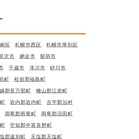
す
南区
札幌市西区
札幌市厚別区
見沢市
網走市
留萌市
市
千歳市
滝川市
砂川市
前町
松前郡福島町
越郡長万部町
檜山郡江差町
町
岩内郡岩内町
古宇郡泊村
雨竜郡雨竜町
雨竜郡沼田町
町
空知郡中富良野町
塩郡遠別町
天塩郡天塩町