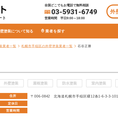
全国どこでもお電話で無料相談
03-5931-6749
外
ート
営業時間 平日9:00～18:00
壁塗装について知る
業者を探す
装業者一覧
札幌市手稲区の外壁塗装業者一覧
石谷正勝
外壁塗装
屋根塗装
防水塗装
室内塗装
住所
〒006-0842 北海道札幌市手稲区曙12条1-6-3-3-10
定休日
営業時間