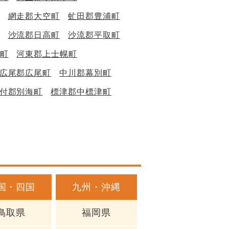
網走郡大空町
虻田郡豊浦町
沙流郡日高町
沙流郡平取町
町
河東郡上士幌町
広尾郡広尾町
中川郡幕別町
付郡別海町
標津郡中標津町
国・四国
九州・沖縄
鳥取県
福岡県