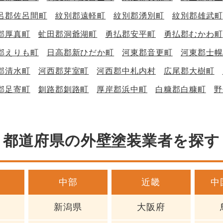
呂郡佐呂間町
紋別郡遠軽町
紋別郡湧別町
紋別郡雄武町
郡厚真町
虻田郡洞爺湖町
勇払郡安平町
勇払郡むかわ町
郡えりも町
日高郡新ひだか町
河東郡音更町
河東郡士幌
郡清水町
河西郡芽室町
河西郡中札内村
広尾郡大樹町
郡足寄町
釧路郡釧路町
厚岸郡浜中町
白糠郡白糠町
野
都道府県の外壁塗装業者を探す
中部
近畿
中
新潟県
大阪府