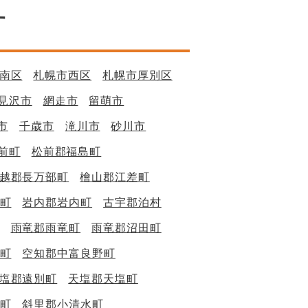
す
南区
札幌市西区
札幌市厚別区
見沢市
網走市
留萌市
市
千歳市
滝川市
砂川市
前町
松前郡福島町
越郡長万部町
檜山郡江差町
町
岩内郡岩内町
古宇郡泊村
雨竜郡雨竜町
雨竜郡沼田町
町
空知郡中富良野町
塩郡遠別町
天塩郡天塩町
町
斜里郡小清水町