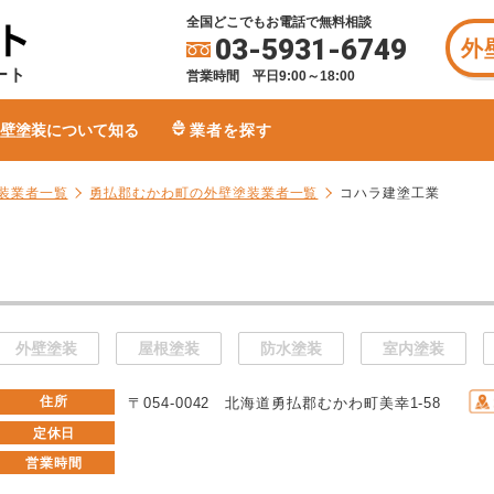
全国どこでもお電話で無料相談
03-5931-6749
外
ート
営業時間 平日9:00～18:00
壁塗装について知る
業者を探す
装業者一覧
勇払郡むかわ町の外壁塗装業者一覧
コハラ建塗工業
外壁塗装
屋根塗装
防水塗装
室内塗装
住所
〒054-0042 北海道勇払郡むかわ町美幸1-58
定休日
営業時間