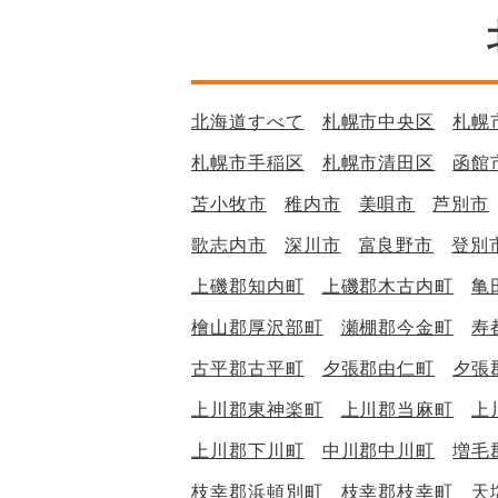
北海道すべて
札幌市中央区
札幌
札幌市手稲区
札幌市清田区
函館
苫小牧市
稚内市
美唄市
芦別市
歌志内市
深川市
富良野市
登別
上磯郡知内町
上磯郡木古内町
亀
檜山郡厚沢部町
瀬棚郡今金町
寿
古平郡古平町
夕張郡由仁町
夕張
上川郡東神楽町
上川郡当麻町
上
上川郡下川町
中川郡中川町
増毛
枝幸郡浜頓別町
枝幸郡枝幸町
天