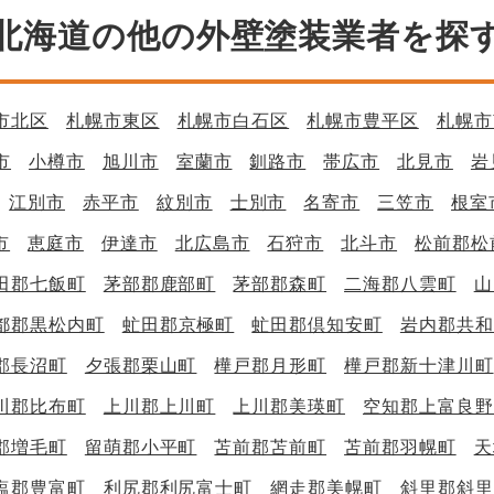
北海道の他の外壁塗装業者を探
市北区
札幌市東区
札幌市白石区
札幌市豊平区
札幌市
市
小樽市
旭川市
室蘭市
釧路市
帯広市
北見市
岩
江別市
赤平市
紋別市
士別市
名寄市
三笠市
根室
市
恵庭市
伊達市
北広島市
石狩市
北斗市
松前郡松
田郡七飯町
茅部郡鹿部町
茅部郡森町
二海郡八雲町
山
都郡黒松内町
虻田郡京極町
虻田郡倶知安町
岩内郡共和
郡長沼町
夕張郡栗山町
樺戸郡月形町
樺戸郡新十津川町
川郡比布町
上川郡上川町
上川郡美瑛町
空知郡上富良野
郡増毛町
留萌郡小平町
苫前郡苫前町
苫前郡羽幌町
天
塩郡豊富町
利尻郡利尻富士町
網走郡美幌町
斜里郡斜里