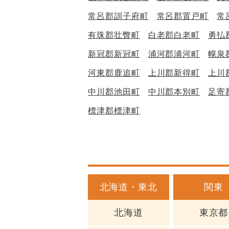
常呂郡訓子府町
常呂郡置戸町
常
有珠郡壮瞥町
白老郡白老町
勇払
新冠郡新冠町
浦河郡浦河町
幌泉
河東郡鹿追町
上川郡新得町
上川
中川郡池田町
中川郡本別町
足寄
標津郡標津町
北海道・東北
関東
北海道
東京都