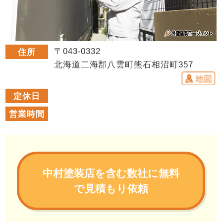
〒043-0332
住所
北海道二海郡八雲町熊石相沼町357
定休日
営業時間
中村塗装店を含む数社に無料
で見積もり依頼