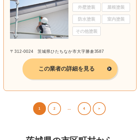
外壁塗装
屋根塗装
防水塗装
室内塗装
その他塗装
〒312-0024 茨城県ひたちなか市大字勝倉3587
この業者の詳細を見る
1
2
…
4
>