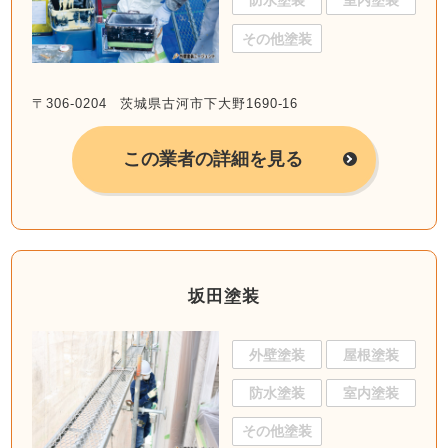
防水塗装
室内塗装
その他塗装
〒306-0204 茨城県古河市下大野1690-16
この業者の詳細を見る
坂田塗装
外壁塗装
屋根塗装
防水塗装
室内塗装
その他塗装