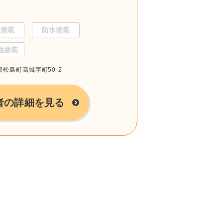
根塗装
防水塗装
他塗装
郡松島町高城字町50-2
者の詳細を見る