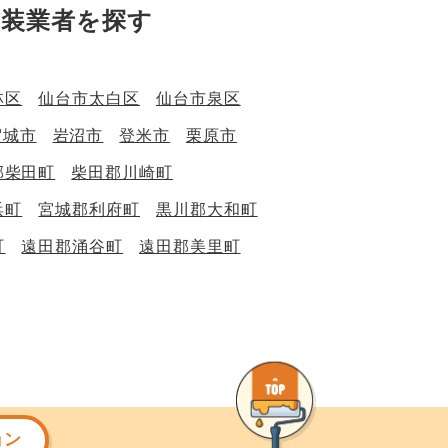
塗装業者を探す
林区
仙台市太白区
仙台市泉区
賀城市
岩沼市
登米市
栗原市
郡柴田町
柴田郡川崎町
浜町
宮城郡利府町
黒川郡大和町
町
遠田郡涌谷町
遠田郡美里町
ョン