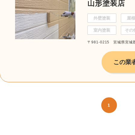
山形塗装店
外壁塗装
屋
室内塗装
その
〒981-0215 宮城県宮城
この業
1