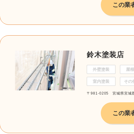
この業
鈴木塗装店
外壁塗装
屋
室内塗装
その
〒981-0205 宮城県宮
この業