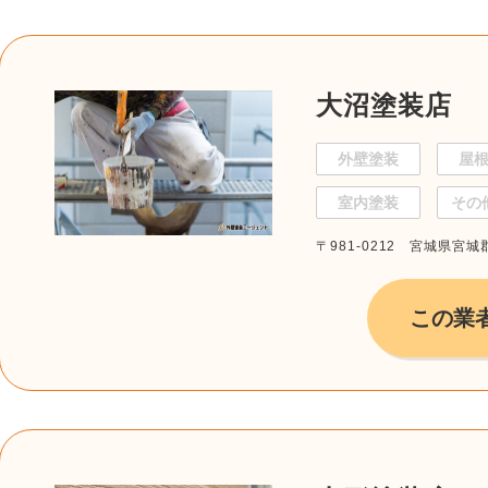
大沼塗装店
外壁塗装
屋
室内塗装
その
〒981-0212 宮城県宮
この業