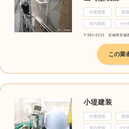
外壁塗装
屋
室内塗装
その
〒981-0213 宮城県宮城
この業
小堤建装
外壁塗装
屋
室内塗装
その