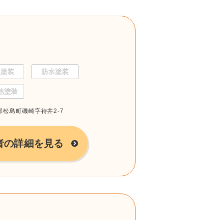
根塗装
防水塗装
他塗装
城郡松島町磯崎字待井2-7
者の詳細を見る