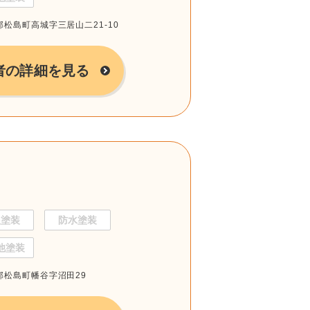
城郡松島町高城字三居山二21-10
者の詳細を見る
根塗装
防水塗装
他塗装
城郡松島町幡谷字沼田29