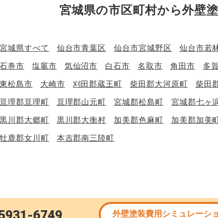
宮城県の市区町村から外壁
宮城県すべて
仙台市青葉区
仙台市宮城野区
仙台市若
石巻市
塩竈市
気仙沼市
白石市
名取市
角田市
多
東松島市
大崎市
刈田郡蔵王町
柴田郡大河原町
柴田
亘理郡亘理町
亘理郡山元町
宮城郡松島町
宮城郡七ヶ
黒川郡大郷町
黒川郡大衡村
加美郡色麻町
加美郡加美
牡鹿郡女川町
本吉郡南三陸町
5931-6749
外壁塗装費用シミュレーシ