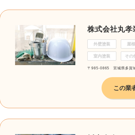
株式会社丸孝
外壁塗装
屋
室内塗装
その
〒985-0865 宮城県多賀城
この業