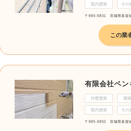
室内塗装
その
〒985-0831 宮城県多賀城
この業
有限会社ペン
外壁塗装
屋
室内塗装
その
〒985-0852 宮城県多