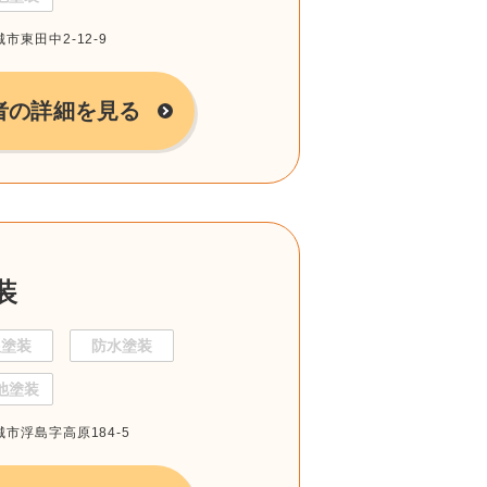
城市東田中2-12-9
者の詳細を見る
装
根塗装
防水塗装
他塗装
城市浮島字高原184-5