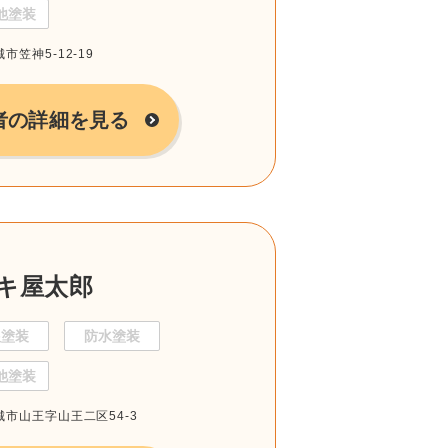
他塗装
市笠神5-12-19
者の詳細を見る
キ屋太郎
根塗装
防水塗装
他塗装
賀城市山王字山王二区54-3