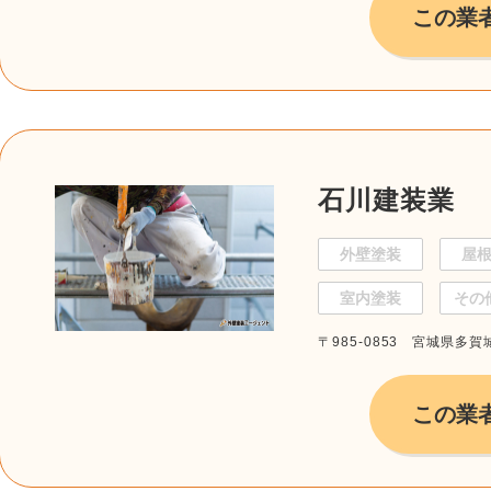
この業
石川建装業
外壁塗装
屋
室内塗装
その
〒985-0853 宮城県多賀城
この業