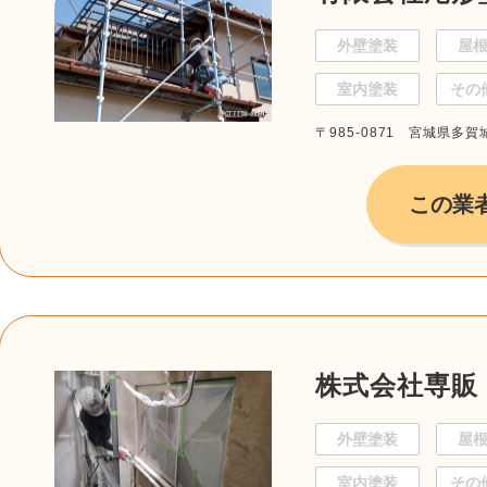
外壁塗装
屋
室内塗装
その
〒985-0871 宮城県多賀城
この業
株式会社専販
外壁塗装
屋
室内塗装
その