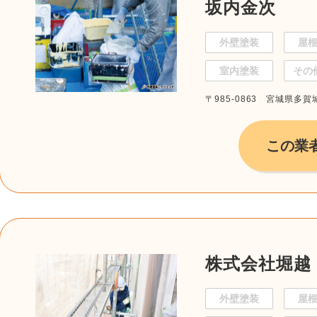
坂内金次
外壁塗装
屋
室内塗装
その
〒985-0863 宮城県多賀城
この業
株式会社堀越
外壁塗装
屋