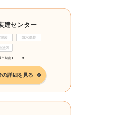
装建センター
根塗装
防水塗装
他塗装
市城南1-11-19
者の詳細を見る