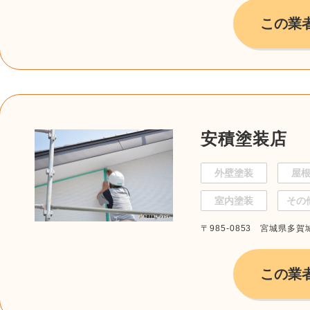
この業
安積塗装店
外壁塗装
屋
室内塗装
その
〒985-0853 宮城県多賀城
この業