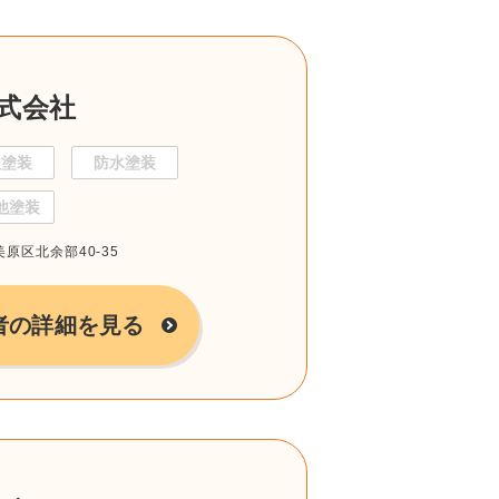
式会社
根塗装
防水塗装
他塗装
美原区北余部40-35
者の詳細を見る