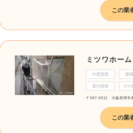
この業
ミツワホーム
外壁塗装
屋
室内塗装
その
〒587-0012 大阪府堺市
この業