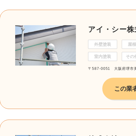
アイ・シー株
外壁塗装
屋
室内塗装
その
〒587-0051 大阪府堺市
この業