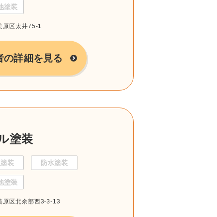
他塗装
美原区太井75-1
者の詳細を見る
ル塗装
根塗装
防水塗装
他塗装
美原区北余部西3-3-13