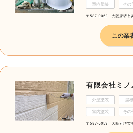
室内塗装
その
〒587-0062 大阪府堺市
この業
有限会社ミノ
外壁塗装
屋
室内塗装
その
〒587-0053 大阪府堺市