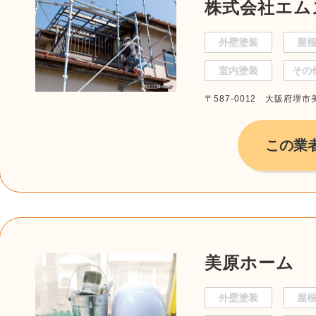
株式会社エム
外壁塗装
屋
室内塗装
その
〒587-0012 大阪府堺市
この業
美原ホーム
外壁塗装
屋