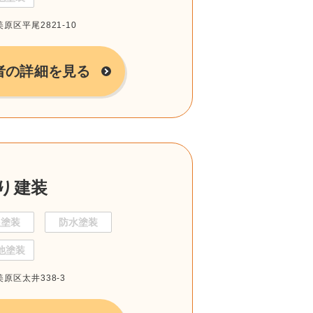
美原区平尾2821-10
者の詳細を見る
り建装
根塗装
防水塗装
他塗装
美原区太井338-3