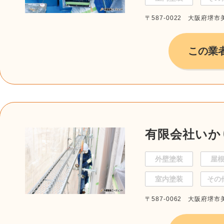
〒587-0022 大阪府堺市
この業
有限会社いか
外壁塗装
屋
室内塗装
その
〒587-0062 大阪府堺市