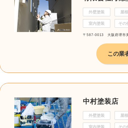
外壁塗装
屋
室内塗装
その
〒587-0013 大阪府堺市
この業
中村塗装店
外壁塗装
屋
室内塗装
その