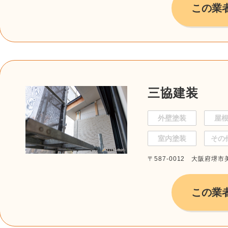
この業
三協建装
外壁塗装
屋
室内塗装
その
〒587-0012 大阪府堺市
この業