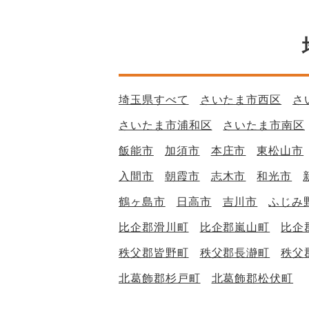
埼玉県すべて
さいたま市西区
さ
さいたま市浦和区
さいたま市南区
飯能市
加須市
本庄市
東松山市
入間市
朝霞市
志木市
和光市
鶴ヶ島市
日高市
吉川市
ふじみ
比企郡滑川町
比企郡嵐山町
比企
秩父郡皆野町
秩父郡長瀞町
秩父
北葛飾郡杉戸町
北葛飾郡松伏町