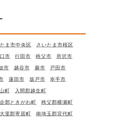
す
たま市中央区
さいたま市桜区
口市
行田市
秩父市
所沢市
加市
越谷市
蕨市
戸田市
市
蓮田市
坂戸市
幸手市
山町
入間郡越生町
企郡ときがわ町
秩父郡横瀬町
大里郡寄居町
南埼玉郡宮代町