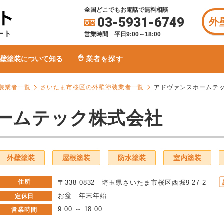
全国どこでもお電話で無料相談
03-5931-6749
外
ート
営業時間 平日9:00～18:00
壁塗装について知る
業者を探す
装業者一覧
さいたま市桜区の外壁塗装業者一覧
アドヴァンスホームテ
ームテック株式会社
外壁塗装
屋根塗装
防水塗装
室内塗装
住所
〒338-0832 埼玉県さいたま市桜区西堀9-27-2
お盆 年末年始
定休日
9:00 ～ 18:00
営業時間