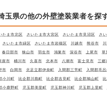
埼玉県の他の外壁塗装業者を探
いたま市北区
さいたま市大宮区
さいたま市見沼区
さい
さいたま市緑区
さいたま市岩槻区
川越市
熊谷市
川
春日部市
狭山市
羽生市
鴻巣市
深谷市
上尾市
草
新座市
桶川市
久喜市
北本市
八潮市
富士見市
三郷
野市
白岡市
北足立郡伊奈町
入間郡三芳町
入間郡毛呂
郡小川町
比企郡川島町
比企郡吉見町
比企郡鳩山町
比
郡小鹿野町
児玉郡美里町
児玉郡神川町
児玉郡上里町