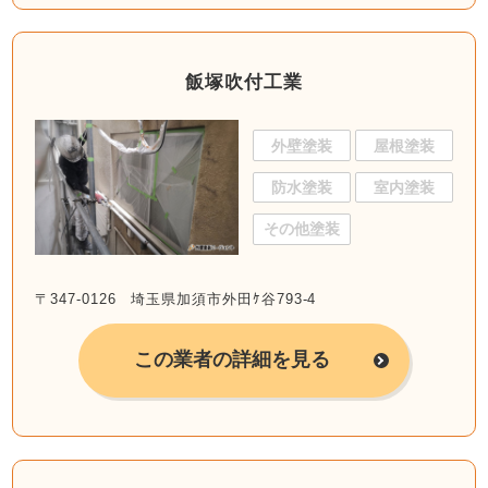
飯塚吹付工業
外壁塗装
屋根塗装
防水塗装
室内塗装
その他塗装
〒347-0126 埼玉県加須市外田ｹ谷793-4
この業者の詳細を見る