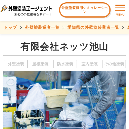
外壁塗装費用シミュレーショ
ン
安心の外壁塗装をサポート
MENU
トップ
外壁塗装業者一覧
愛知県の外壁塗装業者一覧
有限会社ネッツ池山
外壁塗装
屋根塗装
防水塗装
室内塗装
その他塗装