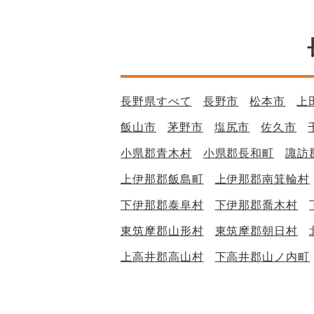
長野県すべて
長野市
松本市
上
飯山市
茅野市
塩尻市
佐久市
小県郡青木村
小県郡長和町
諏訪
上伊那郡飯島町
上伊那郡南箕輪村
下伊那郡泰阜村
下伊那郡喬木村
東筑摩郡山形村
東筑摩郡朝日村
上高井郡高山村
下高井郡山ノ内町