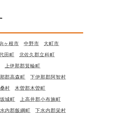
す
駒ヶ根市
中野市
大町市
代田町
北佐久郡立科町
上伊那郡箕輪町
那郡高森町
下伊那郡阿智村
桑村
木曽郡木曽町
坂城町
上高井郡小布施町
水内郡飯綱町
下水内郡栄村