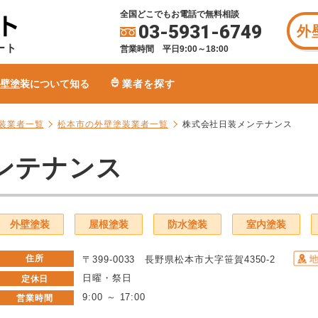
全国どこでもお電話で無料相談
03-5931-6749
外
ート
営業時間 平日9:00～18:00
壁塗装について知る
業者を探す
装業者一覧
松本市の外壁塗装業者一覧
株式会社日装メンテナンス
ンテナンス
外壁塗装
屋根塗装
防水塗装
室内塗装
住所
〒399-0033 長野県松本市大字笹賀4350-2
日曜・祭日
定休日
9:00 ～ 17:00
営業時間