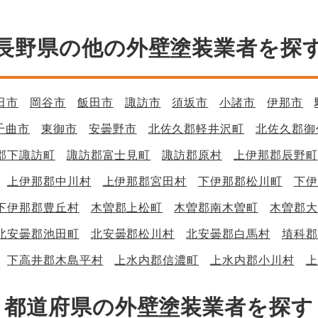
長野県の他の外壁塗装業者を探
田市
岡谷市
飯田市
諏訪市
須坂市
小諸市
伊那市
千曲市
東御市
安曇野市
北佐久郡軽井沢町
北佐久郡御
郡下諏訪町
諏訪郡富士見町
諏訪郡原村
上伊那郡辰野町
上伊那郡中川村
上伊那郡宮田村
下伊那郡松川町
下伊
下伊那郡豊丘村
木曽郡上松町
木曽郡南木曽町
木曽郡大
北安曇郡池田町
北安曇郡松川村
北安曇郡白馬村
埴科郡
下高井郡木島平村
上水内郡信濃町
上水内郡小川村
上
都道府県の外壁塗装業者を探す