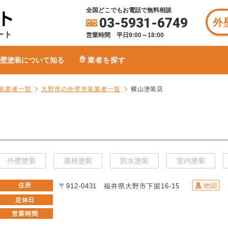
全国どこでもお電話で無料相談
03-5931-6749
外
ート
営業時間 平日9:00～18:00
壁塗装について知る
業者を探す
装業者一覧
大野市の外壁塗装業者一覧
横山塗装店
外壁塗装
屋根塗装
防水塗装
室内塗装
住所
〒912-0431 福井県大野市下据16-15
定休日
営業時間