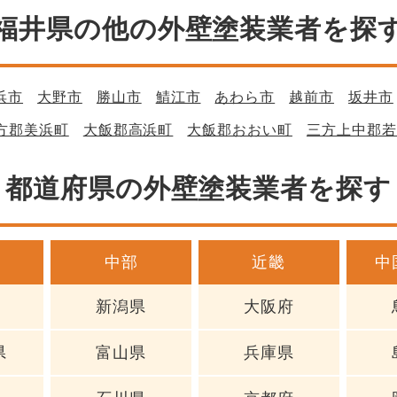
福井県の他の外壁塗装業者を探
浜市
大野市
勝山市
鯖江市
あわら市
越前市
坂井市
方郡美浜町
大飯郡高浜町
大飯郡おおい町
三方上中郡若
都道府県の外壁塗装業者を探す
中部
近畿
中
新潟県
大阪府
県
富山県
兵庫県