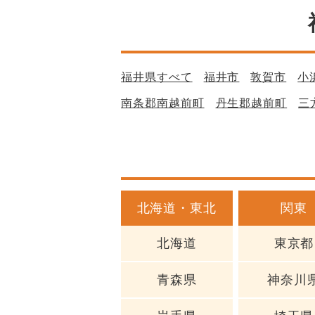
福井県すべて
福井市
敦賀市
小
南条郡南越前町
丹生郡越前町
三
北海道・東北
関東
北海道
東京都
青森県
神奈川