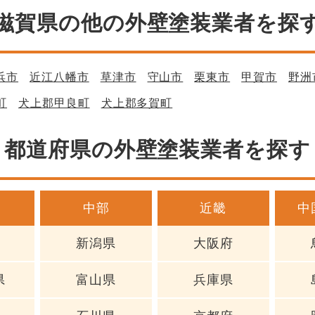
滋賀県の他の外壁塗装業者を探
浜市
近江八幡市
草津市
守山市
栗東市
甲賀市
野洲
町
犬上郡甲良町
犬上郡多賀町
都道府県の外壁塗装業者を探す
中部
近畿
中
新潟県
大阪府
県
富山県
兵庫県