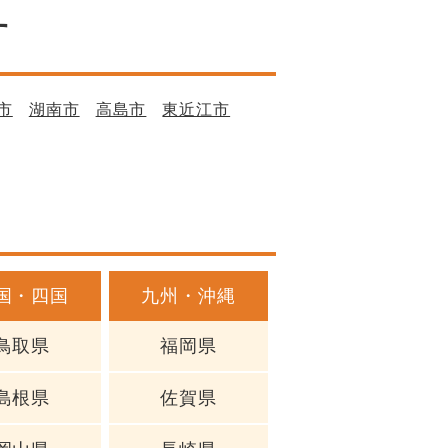
す
市
湖南市
高島市
東近江市
国・四国
九州・沖縄
鳥取県
福岡県
島根県
佐賀県