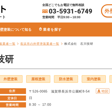
全国どこでもお電話で無料相談
03-5931-6749
外
ート
営業時間 平日9:00～18:00
壁塗装について知る
業者を探す
装業者一覧
長浜市の外壁塗装業者一覧
株式会社 石川技研
技研
外壁塗装
屋根塗装
防水塗装
室内塗装
住所
〒526-0065 滋賀県長浜市公園町8-54
日
定休日
8:30 ～ 17:00
営業時間