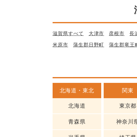
滋賀県すべて
大津市
彦根市
長
米原市
蒲生郡日野町
蒲生郡竜王
北海道・東北
関東
北海道
東京都
青森県
神奈川