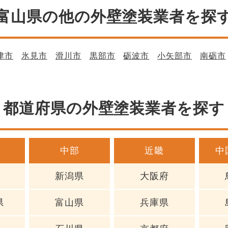
富山県の他の外壁塗装業者を探
津市
氷見市
滑川市
黒部市
砺波市
小矢部市
南砺市
都道府県の外壁塗装業者を探す
中部
近畿
中
新潟県
大阪府
県
富山県
兵庫県