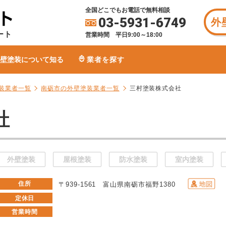
全国どこでもお電話で無料相談
03-5931-6749
外
ート
営業時間 平日9:00～18:00
壁塗装について知る
業者を探す
装業者一覧
南砺市の外壁塗装業者一覧
三村塗装株式会社
社
外壁塗装
屋根塗装
防水塗装
室内塗装
住所
〒939-1561 富山県南砺市福野1380
定休日
営業時間