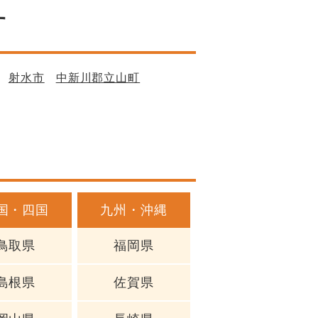
す
射水市
中新川郡立山町
国・四国
九州・沖縄
鳥取県
福岡県
島根県
佐賀県