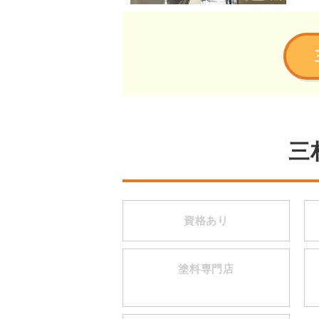
三
資格あり
塗料専門店