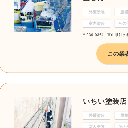
外壁塗装
屋
室内塗装
その
〒939-0364 富山県射水
この業
いちい塗装店
外壁塗装
屋
室内塗装
その