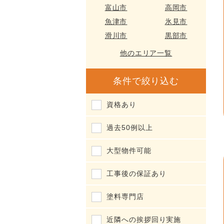
富山市
高岡市
魚津市
氷見市
滑川市
黒部市
他のエリア一覧
条件で絞り込む
資格あり
過去50例以上
大型物件可能
工事後の保証あり
塗料専門店
近隣への挨拶回り実施