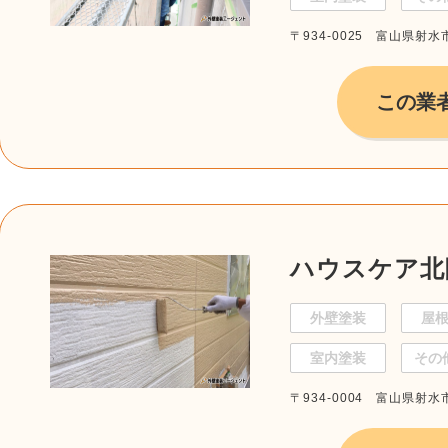
〒934-0025 富山県射水市
この業
ハウスケア北
外壁塗装
屋
室内塗装
その
〒934-0004 富山県射水