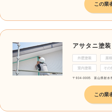
この業
アサタニ塗装
外壁塗装
屋
室内塗装
その
〒934-0005 富山県射水
この業