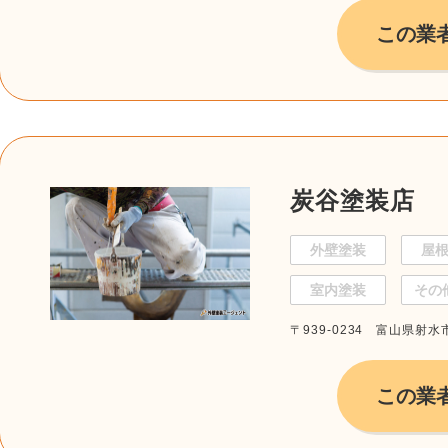
この業
炭谷塗装店
外壁塗装
屋
室内塗装
その
〒939-0234 富山県射水
この業