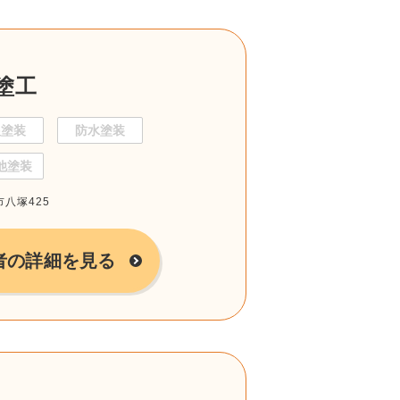
塗工
根塗装
防水塗装
他塗装
市八塚425
者の詳細を見る