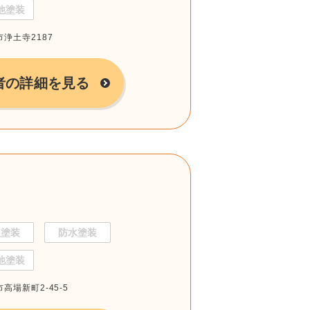
他塗装
市浄土寺2187
者の詳細を見る
根塗装
防水塗装
他塗装
市高場新町2-45-5