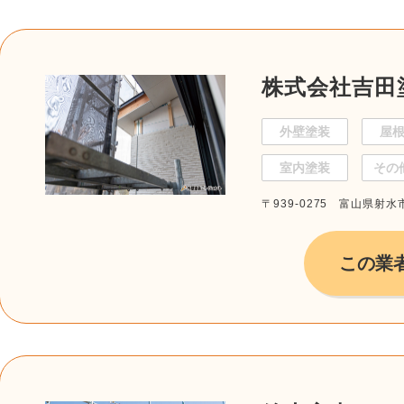
株式会社吉田
外壁塗装
屋
室内塗装
その
〒939-0275 富山県射水
この業