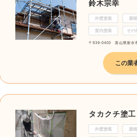
鈴木宗幸
外壁塗装
屋
室内塗装
その
〒939-0403 富山県射水
この業
タカクチ塗工
外壁塗装
屋