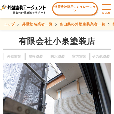
外壁塗装費用シミュレーショ
ン
安心の外壁塗装をサポート
MENU
トップ
外壁塗装業者一覧
富山県の外壁塗装業者一覧
有限会社小泉塗装店
外壁塗装
屋根塗装
防水塗装
室内塗装
その他塗装