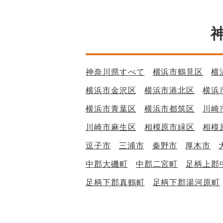
神奈川県すべて
横浜市鶴見区
横
横浜市金沢区
横浜市港北区
横浜
横浜市青葉区
横浜市都筑区
川崎
川崎市麻生区
相模原市緑区
相模
逗子市
三浦市
秦野市
厚木市
中郡大磯町
中郡二宮町
足柄上郡
足柄下郡真鶴町
足柄下郡湯河原町