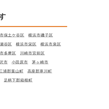
す
市保土ケ谷区
横浜市磯子区
瀬谷区
横浜市栄区
横浜市泉区
市多摩区
川崎市宮前区
沢市
小田原市
茅ヶ崎市
三浦郡葉山町
高座郡寒川町
足柄下郡箱根町