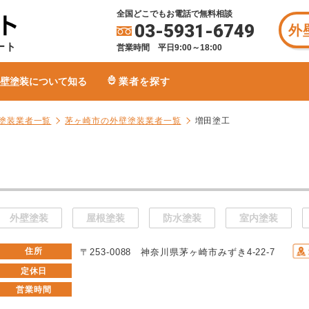
全国どこでもお電話で無料相談
03-5931-6749
外
ート
営業時間 平日9:00～18:00
壁塗装について知る
業者を探す
塗装業者一覧
茅ヶ崎市の外壁塗装業者一覧
増田塗工
外壁塗装
屋根塗装
防水塗装
室内塗装
住所
〒253-0088 神奈川県茅ヶ崎市みずき4-22-7
定休日
営業時間