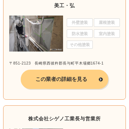
美工・弘
外壁塗装
屋根塗装
防水塗装
室内塗装
その他塗装
〒851-2123 長崎県西彼杵郡長与町平木場郷1674-1
この業者の詳細を見る
株式会社シゲノ工業長与営業所