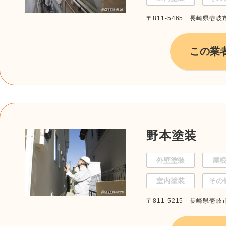
〒811-5465 長崎県壱
この業
野本塗装
外壁塗装
屋
室内塗装
その
〒811-5215 長崎県壱