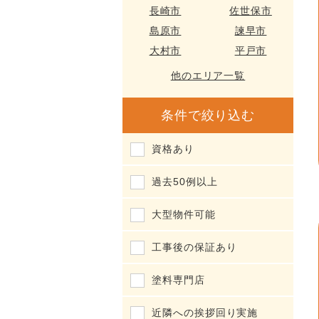
長崎市
佐世保市
島原市
諫早市
大村市
平戸市
他のエリア一覧
条件で絞り込む
資格あり
過去50例以上
大型物件可能
工事後の保証あり
塗料専門店
近隣への挨拶回り実施