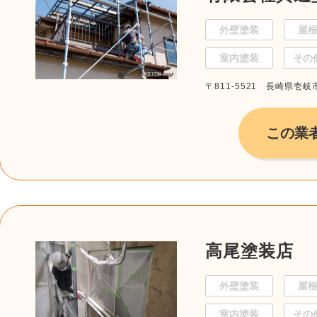
外壁塗装
屋
室内塗装
その
〒811-5521 長崎県壱
この業
高尾塗装店
外壁塗装
屋
室内塗装
その