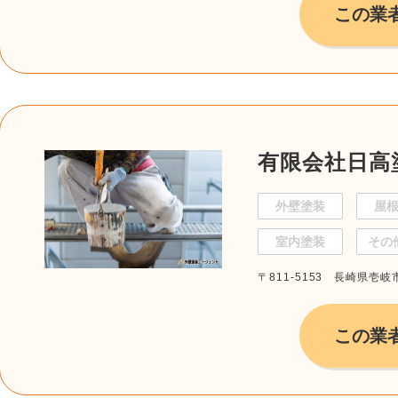
この業
有限会社日高
外壁塗装
屋
室内塗装
その
〒811-5153 長崎県壱
この業