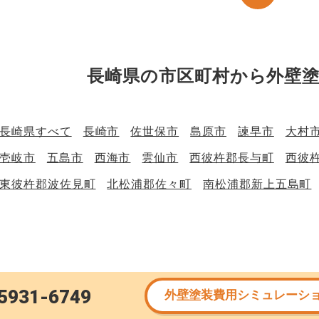
長崎県の市区町村から外壁
長崎県すべて
長崎市
佐世保市
島原市
諫早市
大村
壱岐市
五島市
西海市
雲仙市
西彼杵郡長与町
西彼
東彼杵郡波佐見町
北松浦郡佐々町
南松浦郡新上五島町
5931-6749
外壁塗装費用シミュレーシ