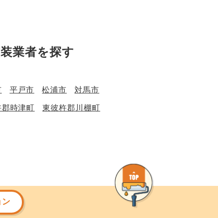
塗装業者を探す
市
平戸市
松浦市
対馬市
杵郡時津町
東彼杵郡川棚町
ョン