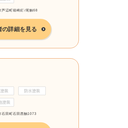
岐市芦辺町箱崎釘ﾉ尾触68
者の詳細を見る
根塗装
防水塗装
他塗装
岐市石田町石田西触1073