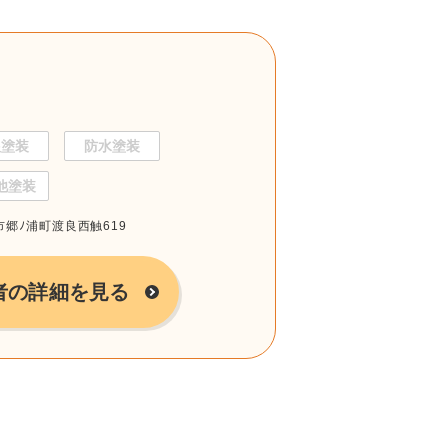
根塗装
防水塗装
他塗装
岐市郷ﾉ浦町渡良西触619
者の詳細を見る