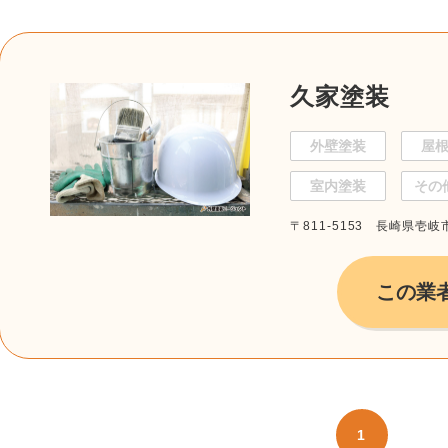
久家塗装
外壁塗装
屋
室内塗装
その
〒811-5153 長崎県壱
この業
1