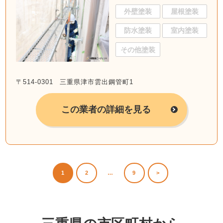
外壁塗装
屋根塗装
防水塗装
室内塗装
その他塗装
〒514-0301 三重県津市雲出鋼管町1
この業者の詳細を見る
1
2
…
9
>