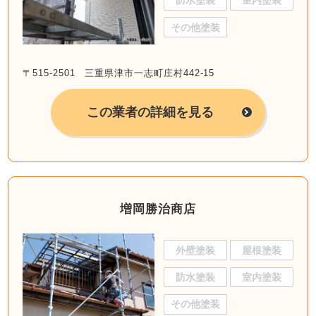
防水塗装
室内塗装
その他塗装
〒515-2501 三重県津市一志町庄村442-15
この業者の詳細を見る
増岡勝治商店
外壁塗装
屋根塗装
防水塗装
室内塗装
その他塗装