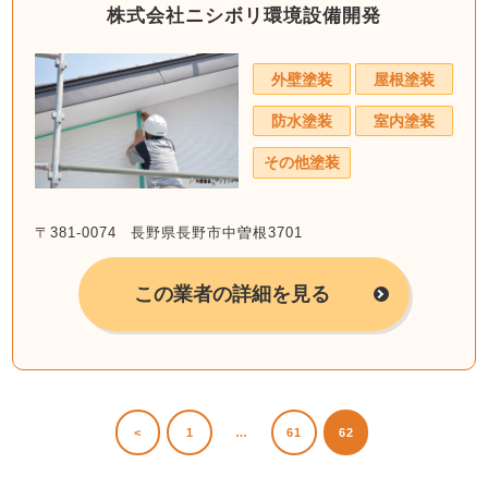
株式会社ニシボリ環境設備開発
外壁塗装
屋根塗装
防水塗装
室内塗装
その他塗装
〒381-0074 長野県長野市中曽根3701
この業者の詳細を見る
<
1
…
61
62