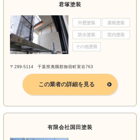
君塚塗装
外壁塗装
屋根塗装
防水塗装
室内塗装
その他塗装
〒299-5114 千葉県夷隅郡御宿町実谷763
この業者の詳細を見る
有限会社国田塗装