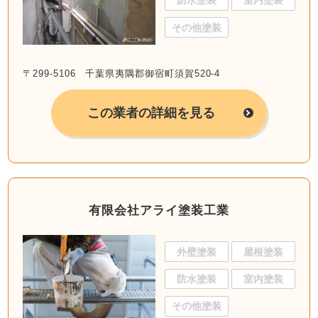
防水塗装
室内塗装
その他塗装
〒299-5106 千葉県夷隅郡御宿町須賀520-4
この業者の詳細を見る
有限会社アライ塗装工業
外壁塗装
屋根塗装
防水塗装
室内塗装
その他塗装