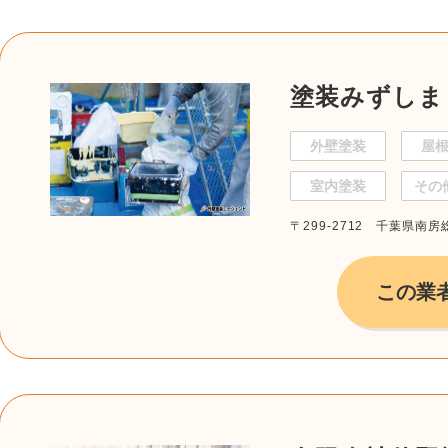
塗装みずしま
外壁塗装
屋
室内塗装
その
〒299-2712 千葉県南房
この業