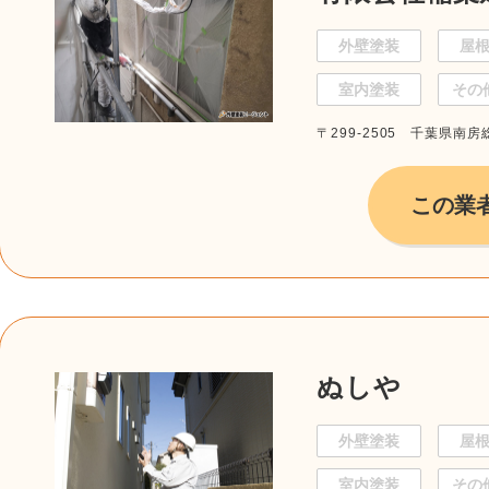
外壁塗装
屋
室内塗装
その
〒299-2505 千葉県南房
この業
ぬしや
外壁塗装
屋
室内塗装
その