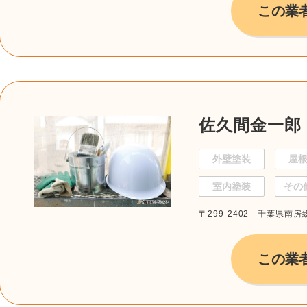
この業
佐久間金一郎
外壁塗装
屋
室内塗装
その
〒299-2402 千葉県南
この業