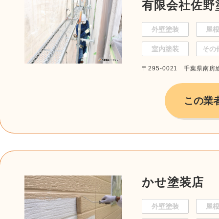
有限会社佐野
外壁塗装
屋
室内塗装
その
〒295-0021 千葉県南
この業
かせ塗装店
外壁塗装
屋