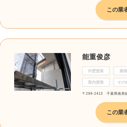
この業
能重俊彦
外壁塗装
屋
室内塗装
その
〒299-2413 千葉県南
この業