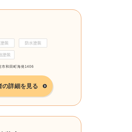
根塗装
防水塗装
他塗装
総市和田町海発1406
者の詳細を見る