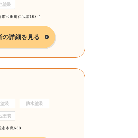
他塗装
総市和田町仁我浦163-4
者の詳細を見る
根塗装
防水塗装
他塗装
総市本織638