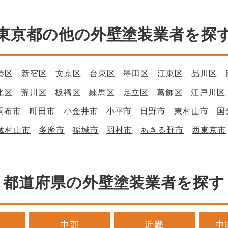
東京都の他の外壁塗装業者を探
港区
新宿区
文京区
台東区
墨田区
江東区
品川区
北区
荒川区
板橋区
練馬区
足立区
葛飾区
江戸川区
調布市
町田市
小金井市
小平市
日野市
東村山市
国
蔵村山市
多摩市
稲城市
羽村市
あきる野市
西東京市
都道府県の外壁塗装業者を探す
中部
近畿
中