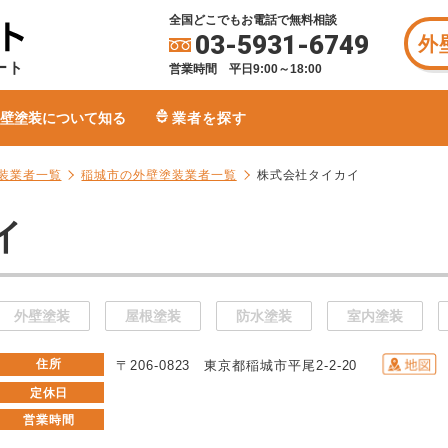
全国どこでもお電話で無料相談
03-5931-6749
外
ート
営業時間 平日9:00～18:00
壁塗装について知る
業者を探す
装業者一覧
稲城市の外壁塗装業者一覧
株式会社タイカイ
イ
外壁塗装
屋根塗装
防水塗装
室内塗装
住所
〒206-0823 東京都稲城市平尾2-2-20
定休日
営業時間