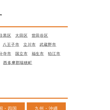
す
目黒区
大田区
世田谷区
八王子市
立川市
武蔵野市
分寺市
国立市
福生市
狛江市
西多摩郡瑞穂町
国・四国
九州・沖縄