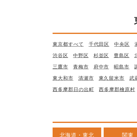
東京都すべて
千代田区
中央区
渋谷区
中野区
杉並区
豊島区
三鷹市
青梅市
府中市
昭島市
東大和市
清瀬市
東久留米市
武
西多摩郡日の出町
西多摩郡檜原村
北海道・東北
関東