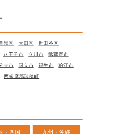
す
目黒区
大田区
世田谷区
八王子市
立川市
武蔵野市
分寺市
国立市
福生市
狛江市
西多摩郡瑞穂町
国・四国
九州・沖縄