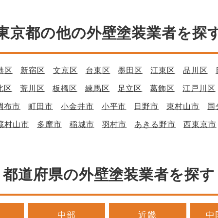
東京都の他の外壁塗装業者を探
港区
新宿区
文京区
台東区
墨田区
江東区
品川区
北区
荒川区
板橋区
練馬区
足立区
葛飾区
江戸川区
調布市
町田市
小金井市
小平市
日野市
東村山市
国
蔵村山市
多摩市
稲城市
羽村市
あきる野市
西東京市
都道府県の外壁塗装業者を探す
中部
近畿
中