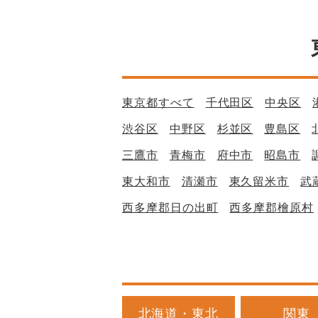
東京都すべて
千代田区
中央区
渋谷区
中野区
杉並区
豊島区
三鷹市
青梅市
府中市
昭島市
東大和市
清瀬市
東久留米市
武
西多摩郡日の出町
西多摩郡檜原村
北海道・東北
関東