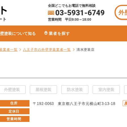
全国どこでもお電話で無料相談
03-5931-6749
外
ート
営業時間 平日9:00～18:00
壁塗装について知る
業者を探す
装業者一覧
八王子市の外壁塗装業者一覧
清水塗装店
外壁塗装
屋根塗装
防水塗装
室内塗装
住所
〒192-0063 東京都八王子市元横山町3-13-18
定休日
営業時間