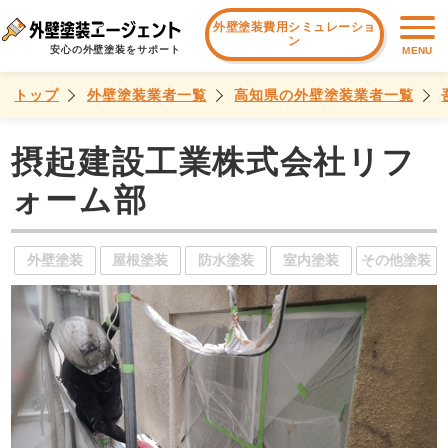
外壁塗装費用シミュレーショ
ン
安心の外壁塗装をサポート
MENU
トップ
外壁塗装業者一覧
高知県の外壁塗装業者一覧
摂起建設工業株式会社リフ
ォーム部
外壁塗装
屋根塗装
防水塗装
室内塗装
その他塗装