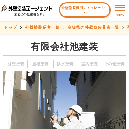
外壁塗装費用シミュレーショ
ン
安心の外壁塗装をサポート
MENU
トップ
外壁塗装業者一覧
高知県の外壁塗装業者一覧
有限会社池建装
外壁塗装
屋根塗装
防水塗装
室内塗装
その他塗装