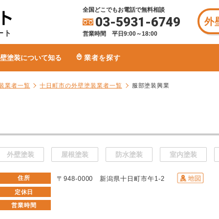
全国どこでもお電話で無料相談
03-5931-6749
外
ート
営業時間 平日9:00～18:00
壁塗装について知る
業者を探す
装業者一覧
十日町市の外壁塗装業者一覧
服部塗装興業
外壁塗装
屋根塗装
防水塗装
室内塗装
住所
〒948-0000 新潟県十日町市午1-2
定休日
営業時間