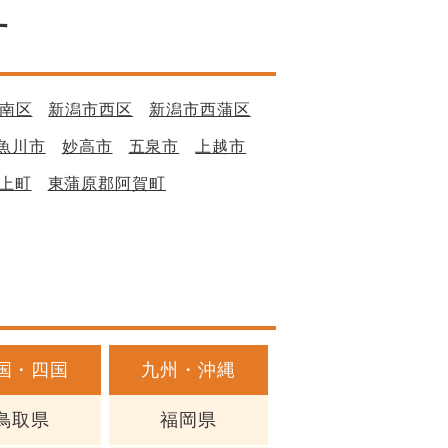
す
南区
新潟市西区
新潟市西蒲区
魚川市
妙高市
五泉市
上越市
上町
東蒲原郡阿賀町
国・四国
九州・沖縄
鳥取県
福岡県