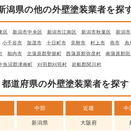
新潟県の他の外壁塗装業者を探
東区
新潟市中央区
新潟市江南区
新潟市秋葉区
新潟市
小千谷市
加茂市
十日町市
見附市
村上市
燕市
糸
市
胎内市
北蒲原郡聖籠町
西蒲原郡弥彦村
南蒲原郡田
中魚沼郡津南町
刈羽郡刈羽村
岩船郡関川村
都道府県の外壁塗装業者を探す
中部
近畿
中
新潟県
大阪府