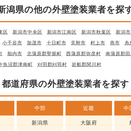
新潟県の他の外壁塗装業者を探
東区
新潟市中央区
新潟市江南区
新潟市秋葉区
新潟市
小千谷市
加茂市
十日町市
見附市
村上市
燕市
糸
市
胎内市
北蒲原郡聖籠町
西蒲原郡弥彦村
南蒲原郡田
中魚沼郡津南町
刈羽郡刈羽村
岩船郡関川村
都道府県の外壁塗装業者を探す
中部
近畿
中
新潟県
大阪府