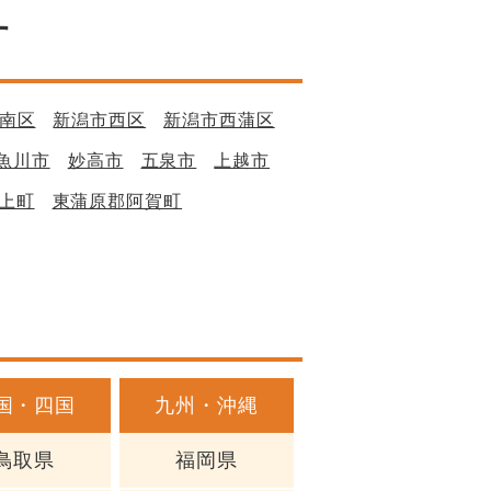
す
南区
新潟市西区
新潟市西蒲区
魚川市
妙高市
五泉市
上越市
上町
東蒲原郡阿賀町
国・四国
九州・沖縄
鳥取県
福岡県