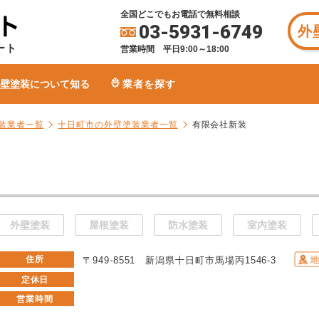
全国どこでもお電話で無料相談
03-5931-6749
外
ート
営業時間 平日9:00～18:00
壁塗装について知る
業者を探す
装業者一覧
十日町市の外壁塗装業者一覧
有限会社新装
外壁塗装
屋根塗装
防水塗装
室内塗装
住所
〒949-8551 新潟県十日町市馬場丙1546-3
定休日
営業時間