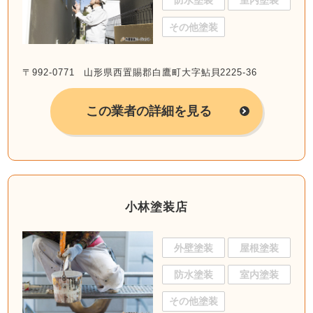
防水塗装
室内塗装
その他塗装
〒992-0771 山形県西置賜郡白鷹町大字鮎貝2225-36
この業者の詳細を見る
小林塗装店
外壁塗装
屋根塗装
防水塗装
室内塗装
その他塗装