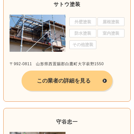
サトウ塗装
外壁塗装
屋根塗装
防水塗装
室内塗装
その他塗装
〒992-0811 山形県西置賜郡白鷹町大字萩野1550
この業者の詳細を見る
守谷忠一