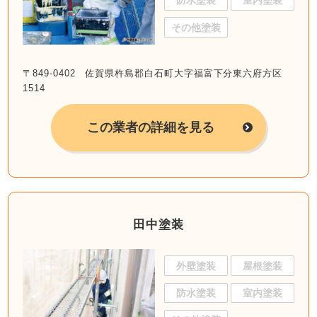
防水塗装
室内塗装
その他塗装
〒849-0402 佐賀県杵島郡白石町大字福富下分東六府方区
1514
この業者の詳細を見る
田中塗装
外壁塗装
屋根塗装
防水塗装
室内塗装