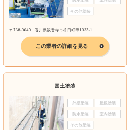
防水塗装
室内塗装
その他塗装
〒768-0040 香川県観音寺市柞田町甲1333-1
この業者の詳細を見る
国土塗装
外壁塗装
屋根塗装
防水塗装
室内塗装
その他塗装