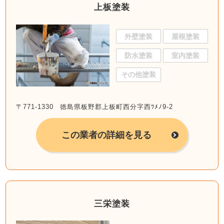
上板塗装
外壁塗装
屋根塗装
防水塗装
室内塗装
その他塗装
〒771-1330 徳島県板野郡上板町西分字西ﾂﾒﾉ9-2
この業者の詳細を見る
三栄塗装