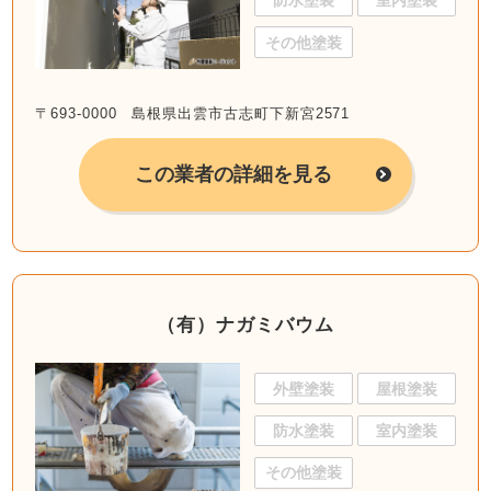
防水塗装
室内塗装
その他塗装
〒693-0000 島根県出雲市古志町下新宮2571
この業者の詳細を見る
（有）ナガミバウム
外壁塗装
屋根塗装
防水塗装
室内塗装
その他塗装