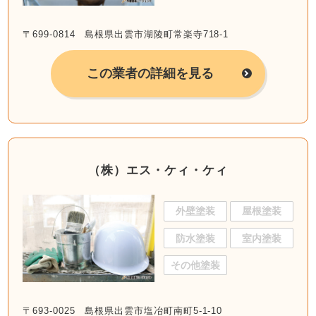
〒699-0814 島根県出雲市湖陵町常楽寺718-1
この業者の詳細を見る
（株）エス・ケィ・ケィ
外壁塗装
屋根塗装
防水塗装
室内塗装
その他塗装
〒693-0025 島根県出雲市塩冶町南町5-1-10