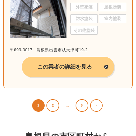
外壁塗装
屋根塗装
防水塗装
室内塗装
その他塗装
〒693-0017 島根県出雲市枝大津町19-2
この業者の詳細を見る
1
2
…
6
>