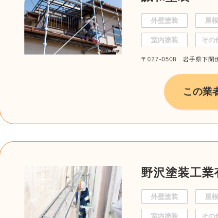
外壁塗装
屋
室内塗装
その
〒027-0508 岩手県下
この業
野沢塗装工業
外壁塗装
屋
室内塗装
その