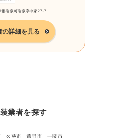
閉伊郡岩泉町岩泉字中家27-7
者の詳細を見る
塗装業者を探す
市
久慈市
遠野市
一関市