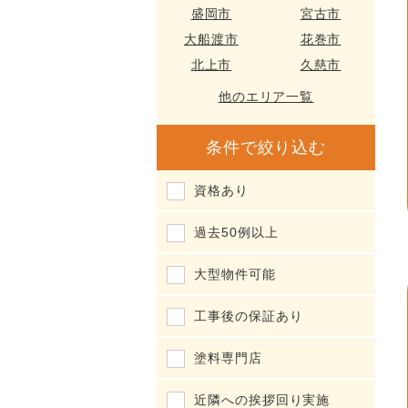
盛岡市
宮古市
大船渡市
花巻市
北上市
久慈市
他のエリア一覧
条件で絞り込む
資格あり
過去50例以上
大型物件可能
工事後の保証あり
塗料専門店
近隣への挨拶回り実施