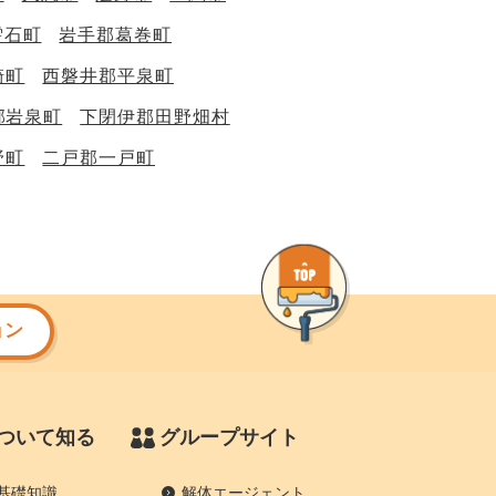
雫石町
岩手郡葛巻町
崎町
西磐井郡平泉町
郡岩泉町
下閉伊郡田野畑村
野町
二戸郡一戸町
ョン
ついて知る
グループサイト
基礎知識
解体エージェント