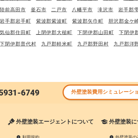
陸前高田市
釜石市
二戸市
八幡平市
滝沢市
岩手郡
岩手郡岩手町
紫波郡紫波町
紫波郡矢巾町
胆沢郡金ケ
気仙郡住田町
上閉伊郡大槌町
下閉伊郡山田町
下閉伊
下閉伊郡普代村
九戸郡軽米町
九戸郡野田村
九戸郡洋
5931-6749
外壁塗装費用シミュレーシ
外壁塗装エージェントについて
外壁塗装に
利用規約
外壁塗装の