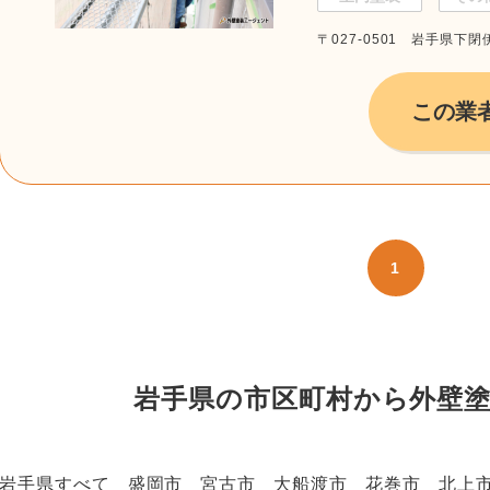
〒027-0501 岩手県下
この業
1
岩手県の市区町村から外壁
岩手県すべて
盛岡市
宮古市
大船渡市
花巻市
北上