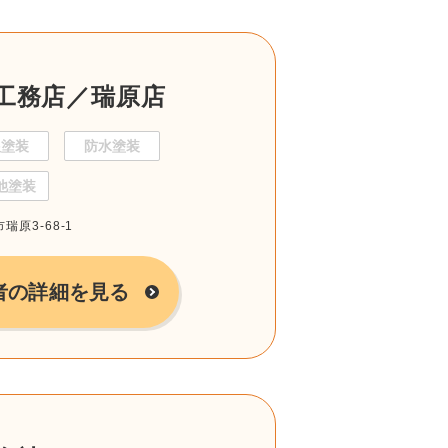
工務店／瑞原店
根塗装
防水塗装
他塗装
瑞原3-68-1
者の詳細を見る