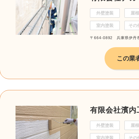
外壁塗装
屋
室内塗装
その
〒664-0892 兵庫県伊丹
この業
有限会社濱内
外壁塗装
屋
室内塗装
その