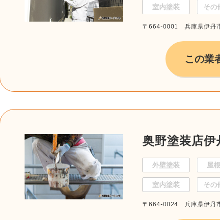
室内塗装
その
〒664-0001 兵庫県伊丹市
この業
奥野塗装店伊
外壁塗装
屋
室内塗装
その
〒664-0024 兵庫県伊丹市