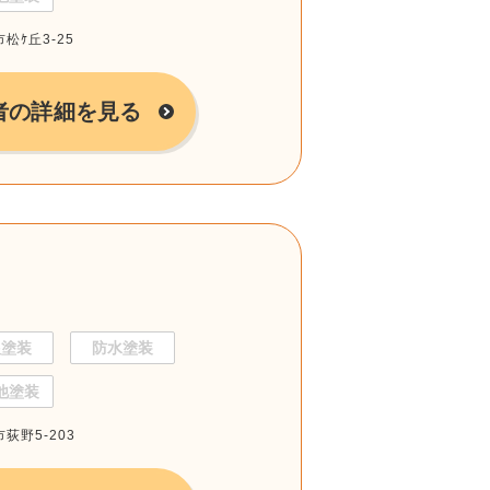
松ｹ丘3-25
者の詳細を見る
根塗装
防水塗装
他塗装
荻野5-203