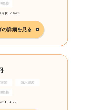
他塗装
荒牧5-16-26
者の詳細を見る
丹
根塗装
防水塗装
他塗装
松ｹ丘4-22