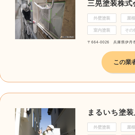
三晃塗装株式
外壁塗装
屋
室内塗装
その
〒664-0026 兵庫県伊丹市
この業
まるいち塗装
外壁塗装
屋