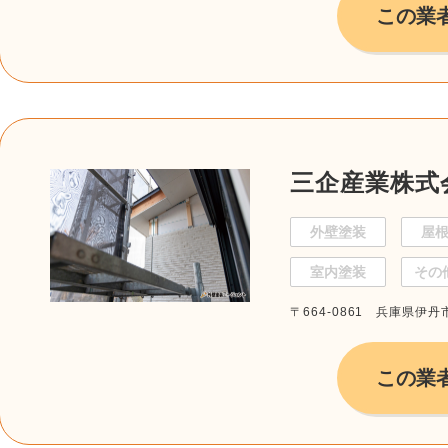
この業
三企産業株式
外壁塗装
屋
室内塗装
その
〒664-0861 兵庫県伊丹市
この業