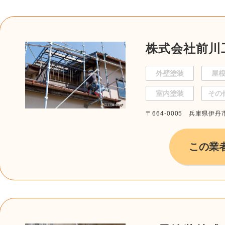
株式会社前川
外壁塗装
屋
室内塗装
その
〒664-0005 兵庫県伊丹市
この業