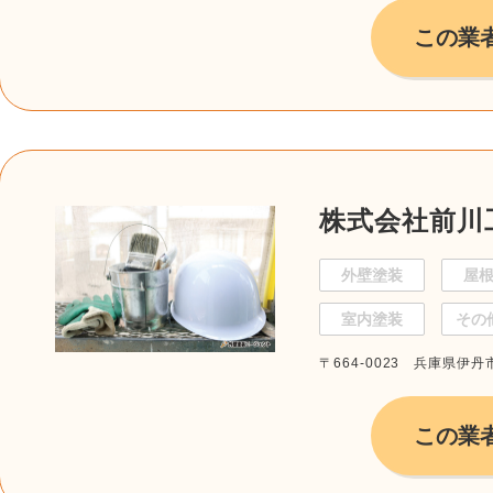
この業
株式会社前川
外壁塗装
屋
室内塗装
その
〒664-0023 兵庫県伊丹
この業