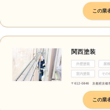
この業
関西塗装
外壁塗装
屋
室内塗装
その
〒612-0846 京都府京
この業