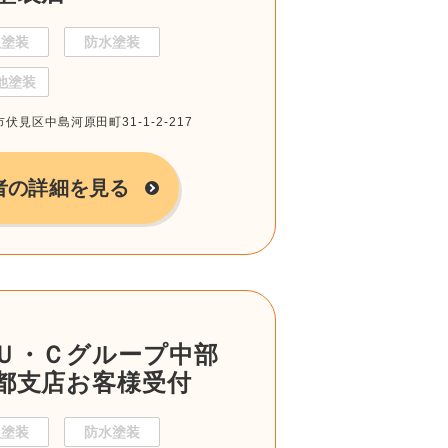
根塗装
防水塗装
他塗装
市伏見区中島河原田町31-1-2-217
者の詳細を見る
Ｕ・Ｃグループ中部
都支店お客様受付
根塗装
防水塗装