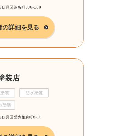
市伏見区納所町586-168
者の詳細を見る
塗装店
根塗装
防水塗装
他塗装
都市伏見区醍醐柏森町8-10