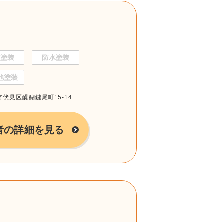
根塗装
防水塗装
他塗装
市伏見区醍醐鍵尾町15-14
者の詳細を見る