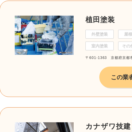
植田塗装
外壁塗装
屋
室内塗装
その
〒601-1363 京都府京都
この業
カナザワ技建