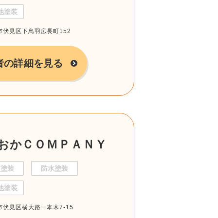
他塗装
都市伏見区下鳥羽広長町152
者の詳細を見る
おかＣＯＭＰＡＮＹ
根塗装
防水塗装
他塗装
都市伏見区横大路一本木7-15