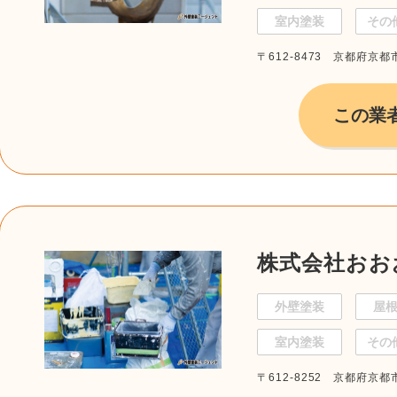
室内塗装
その
〒612-8473 京都府京
この業
株式会社おお
外壁塗装
屋
室内塗装
その
〒612-8252 京都府京