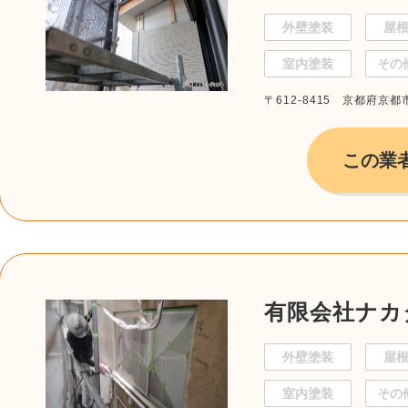
外壁塗装
屋
室内塗装
その
〒612-8415 京都府京
この業
有限会社ナカ
外壁塗装
屋
室内塗装
その