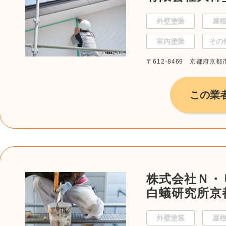
外壁塗装
屋
室内塗装
その
〒612-8469 京都府京都
この業
株式会社Ｎ・
白蟻研究所京
外壁塗装
屋