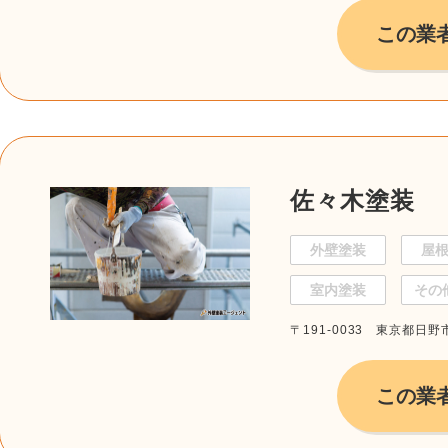
この業
佐々木塗装
外壁塗装
屋
室内塗装
その
〒191-0033 東京都日野市百
この業