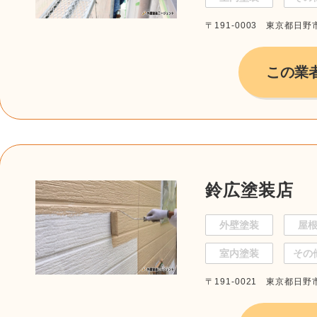
〒191-0003 東京都日野市
この業
鈴広塗装店
外壁塗装
屋
室内塗装
その
〒191-0021 東京都日野