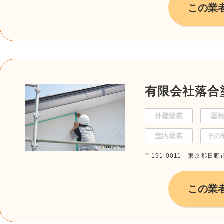
この業
有限会社落合
外壁塗装
屋
室内塗装
その
〒191-0011 東京都日野
この業