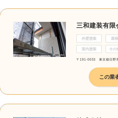
三和建装有限
外壁塗装
屋
室内塗装
その
〒191-0033 東京都日野市
この業