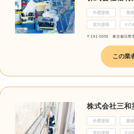
外壁塗装
屋
室内塗装
その
〒191-0055 東京都日野市
この業
株式会社三和
外壁塗装
屋
室内塗装
その