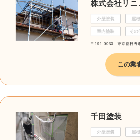
株式会社リニ
外壁塗装
屋
室内塗装
その
〒191-0033 東京都日野市百
この業
千田塗装
外壁塗装
屋