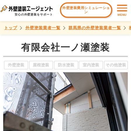
外壁塗装費用シミュレーショ
ン
安心の外壁塗装をサポート
MENU
トップ
外壁塗装業者一覧
群馬県の外壁塗装業者一覧
有限会社一ノ瀬塗装
外壁塗装
屋根塗装
防水塗装
室内塗装
その他塗装